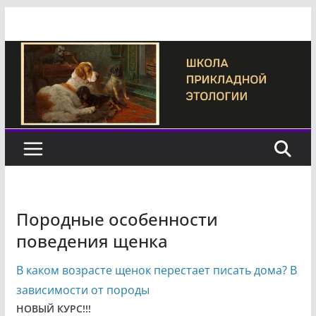
Перейти
к
содержимому
Породные особенности
поведения щенка
В каком возрасте щенок перестает писать дома? В
зависимости от породы
НОВЫЙ КУРС!!!