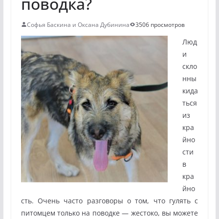
поводка?
Софья Баскина и Оксана Дубинина
3506 просмотров
Люд
и
скло
нны
кида
ться
из
кра
йно
сти
в
кра
йно
сть. Очень часто разговоры о том, что гулять с
питомцем только на поводке — жестоко, вы можете