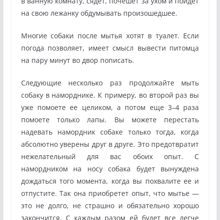
в ванную комнату, сядет, почешет за ухом и пойдет
на свою лежанку обдумывать произошедшее.
Многие собаки после мытья хотят в туалет. Если
погода позволяет, имеет смысл вывести питомца
на пару минут во двор пописать.
Следующие несколько раз продолжайте мыть
собаку в наморднике. К примеру, во второй раз вы
уже помоете ее целиком, а потом еще 3–4 раза
помоете только лапы. Вы можете перестать
надевать намордник собаке только тогда, когда
абсолютно уверены друг в друге. Это предотвратит
нежелательный для вас обоих опыт. С
намордником на носу собака будет вынуждена
дождаться того момента, когда вы похвалите ее и
отпустите. Так она приобретет опыт, что мытье —
это не долго, не страшно и обязательно хорошо
закончится. С каждым разом ей будет все легче