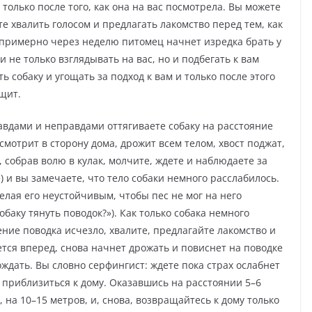
 только после того, как она на вас посмотрела. Вы можете
е хвалить голосом и предлагать лакомство перед тем, как
е примерно через неделю питомец начнет изредка брать у
и не только взглядывать на вас, но и подбегать к вам
 собаку и угощать за подход к вам и только после этого
ащит.
авдами и неправдами оттягиваете собаку на расстояние
 смотрит в сторону дома, дрожит всем телом, хвост поджат,
, собрав волю в кулак, молчите, ждете и наблюдаете за
) и вы замечаете, что тело собаки немного расслабилось.
елая его неустойчивым, чтобы пес не мог на него
обаку тянуть поводок?»). Как только собака немного
ение поводка исчезло, хвалите, предлагайте лакомство и
ется вперед, снова начнет дрожать и повиснет на поводке
ждать. Вы словно серфингист: ждете пока страх ослабнет
 приблизиться к дому. Оказавшись на расстоянии 5–6
 на 10–15 метров, и, снова, возвращайтесь к дому только