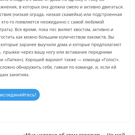
ажнения, в которых она должна смело и активно двигаться.
твия (низкая ограда, низкая скамейка) или подстроенная
от кто-то появляется неожиданно с самой любимой
ать). Все время, пока пес виляет хвостом, активно и
угостить как можно большим количеством лакомств. Вы
 которые заранее выучили дома и которые предполагают
, прыжки через вашу ногу или вставание передними
ли «Лапки»). Хороший вариант также — команда «Голос!».
сложно обнаружить себя, гавкая по команде, и, если ей
аших занятиях.
исоединяйтесь!
«Мне неловко об этом говорить… Но мой