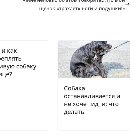
щенок «трахает» ноги и подушки!»
 и как
реплять
ивую собаку
ице?
Собака
останавливается и
не хочет идти: что
делать