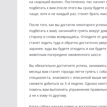
на «хорошей волне». Постепенно, пес начнет 
подбегать к вам (после этого вы сразу будете 
чаще, хотя и не каждый раз, станет брать лак
После того, как вы достигли некоторого успех
подбегать к вам), начинайте гулять вокруг до
сторону и снова возвращаясь. Отходите от до
станет ходить туда и обратно достаточно ув
заранее, куда вы будете отходить и как буде
животным посередине оживленного шоссе.
Вы обязательно достигнете успеха, занимаясь 
месяца вам станет гораздо легче гулять с соба
специалиста, знакомого с описанной выше ме
сможете добиться за 3–4 недели. Однако никто
помочь вам выполнять упражнения правильнее
а не к кому-то другому.
Когда собака начала ровно и достаточно споко