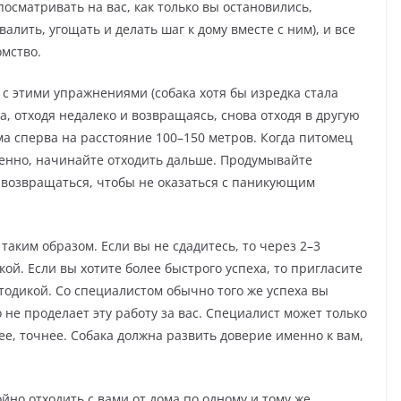
посматривать на вас, как только вы остановились,
хвалить, угощать и делать шаг к дому вместе с ним), и все
омство.
а с этими упражнениями (собака хотя бы изредка стала
ма, отходя недалеко и возвращаясь, снова отходя в другую
ма сперва на расстояние 100–150 метров. Когда питомец
еренно, начинайте отходить дальше. Продумывайте
те возвращаться, чтобы не оказаться с паникующим
таким образом. Если вы не сдадитесь, то через 2–3
кой. Если вы хотите более быстрого успеха, то пригласите
тодикой. Со специалистом обычно того же успеха вы
 не проделает эту работу за вас. Специалист может только
, точнее. Собака должна развить доверие именно к вам,
йно отходить с вами от дома по одному и тому же