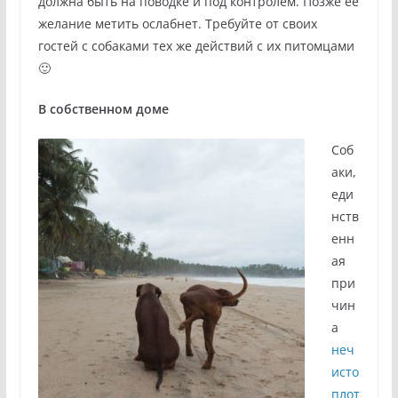
должна быть на поводке и под контролем. Позже ее
желание метить ослабнет. Требуйте от своих
гостей с собаками тех же действий с их питомцами
🙂
В собственном доме
Соб
аки,
еди
нств
енн
ая
при
чин
а
неч
исто
плот