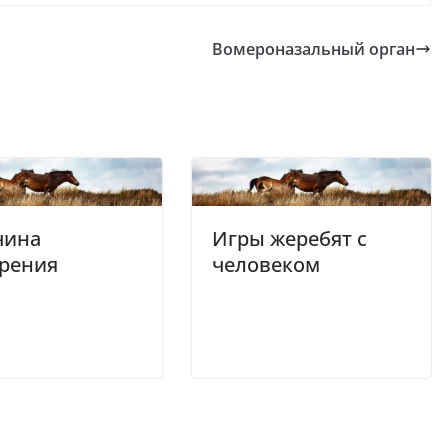
Вомероназальный орган
чина
Игры жеребят с
рения
человеком