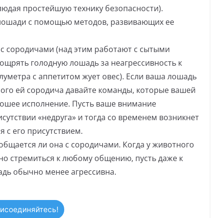
людая простейшую технику безопасности).
лошади с помощью методов, развивающих ее
с сородичами (над этим работают с сытыми
ощрять голодную лошадь за неагрессивность к
луметра с аппетитом жует овес). Если ваша лошадь
мого ей сородича давайте команды, которые вашей
ошее исполнение. Пусть ваше внимание
исутствии «недруга» и тогда со временем возникнет
 с его присутствием.
 общается ли она с сородичами. Когда у животного
но стремиться к любому общению, пусть даже к
адь обычно менее агрессивна.
исоединяйтесь!