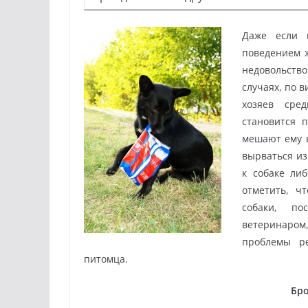
Даже если 
поведением ж
недовольств
случаях, по в
хозяев сре
становится 
мешают ему в
вырваться из
к собаке ли
отметить, ч
собаки, по
ветеринаром
проблемы р
питомца.
Бр