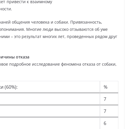
жет привести к взаимному
ности.
раней общения человека и собаки. Привязанность,
опонимания. Многие люди высоко отзываются об уме
ими – это результат многих лет, проведенных рядом друг
ичины отказа
рвое подробное исследование феномена отказа от собаки,
и (60%):
%
7
7
6