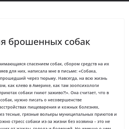
я брошенных собак
анимающаяся спасением собак, сбором средств на их
яев для них, написала мне в письме: «Собака,
 прошедший через тюрьму. Навсегда, на всю жизнь
ом, как клево в Америке, как там зоопсихологи
приютах собаки гниют заживо?!». Она считает, что в
 собак, нужно писать о несовершенстве
асстройствах пищеварения и кожных болезнях,
ез тесные, грязные вольеры муниципальных приютов и
жно стресс собаки из-за жизни без хозяина – это не
ющих от жажды, голода и болезней. Но именно о нем