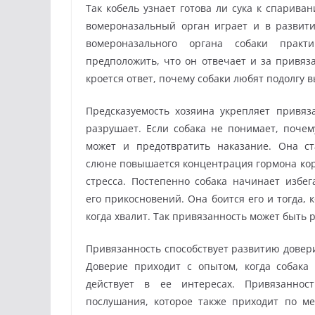
Так кобель узнает готова ли сука к спарива
вомероназальный орган играет и в развити
вомероназального органа собаки практ
предположить, что он отвечает и за привяза
кроется ответ, почему собаки любят подолгу в
Предсказуемость хозяина укрепляет привяза
разрушает. Если собака не понимает, почем
может и предотвратить наказание. Она ст
слюне повышается концентрация гормона кор
стресса. Постепенно собака начинает избег
его прикосновений. Она боится его и тогда, ко
когда хвалит. Так привязанность может быть 
Привязанность способствует развитию довер
Доверие приходит с опытом, когда собака 
действует в ее интересах. Привязаннос
послушания, которое также приходит по ме