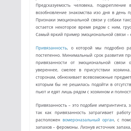
Предсказуемость человека, подкрепление
возобновление знакомства изо дня в день п
Признаки эмоциональной связи у собаки тако
остается некоторое время рядом с ним, грус
Самый яркий пример эмоциональной связи – о
Привязанность
, о которой мы подробно ра
постепенно. Минимальный срок развития прив
привязанности от эмоциональной связи о
увереннее, смелее в присутствии хозяина
сторонам, обнюхивает всевозможные предметы
которым бы не решилась подойти в отсутств
пьют и едят лишь рядом с хозяином и полност
Привязанность – это подобие импринтинга, 
так как привязанность затрагивает работ
расположен
вомероназальный орган
, с пом
запахов – феромоны. Лизнув источник запаха,