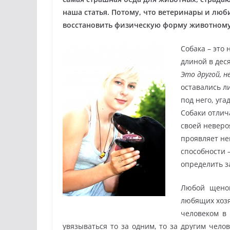
наша статья. Потому, что ветеринары и люб
восстановить физическую форму животному,
Собака – это
длиной в дес
Это другой, н
оставались л
под него, уг
Собаки отлич
своей неверо
проявляет не
способности 
определить з
Любой щенок
любящих хозя
человеком в
увязываться то за одним, то за другим чело