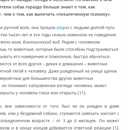
ители собак гораздо больше знают о том, как
 чем о том, как вылечить «покалеченную психику».
 не ручной волк, она прошла
рядом
с людьми долгий путь
ятки тысяч лет и эти годы сильно изменили ее поведение.
ежели волк, биологический вид.
Рядом с человеком
ишь те животные, которые были способны подстраиваться
адывать его намерения и пожелания, быстро обучаться.
аются от всех других – диких и домашних – животных
ятной тягой к человеку. Даже рожденный на улице щенок
вероятные для большинства других животных
– он понимает направление взгляда человека, может
акрыты у человека глаза или открыты [11].
, вне зависимости от того, был ли он рожден в доме
ев, или у бездомной собаки, стремится завязать контакт с
 определенном возрасте – от 3 до 6 месяцев. Он может
веком и в конце концов добивается ответной реакции [1].