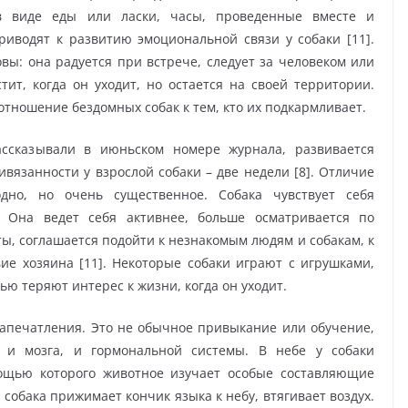
 в виде еды или ласки, часы, проведенные вместе и
риводят к развитию эмоциональной связи у собаки [11].
вы: она радуется при встрече, следует за человеком или
тит, когда он уходит, но остается на своей территории.
тношение бездомных собак к тем, кто их подкармливает.
ссказывали в июньском номере журнала, развивается
язанности у взрослой собаки – две недели [8]. Отличие
дно, но очень существенное. Собака чувствует себя
. Она ведет себя активнее, больше осматривается по
, соглашается подойти к незнакомым людям и собакам, к
ие хозяина [11]. Некоторые собаки играют с игрушками,
ью теряют интерес к жизни, когда он уходит.
запечатления. Это не обычное привыкание или обучение,
у и мозга, и гормональной системы. В небе у собаки
ощью которого животное изучает особые составляющие
 собака прижимает кончик языка к небу, втягивает воздух.