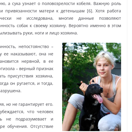
нию, а сука узнает о половозрелости кобеля. Важную роль
и привязанности матери к детенышам [6]. Хотя работа
ически не исследована, многие данные позволяют
нность собак к своему хозяину. Вероятно именно в этом
ылизывать руки, ноги и лицо хозяина.
нность, непостоянство –
у ее наказывают, она не
ановится нервной, в ее
тизола – верный признак
ать присутствия хозяина,
гда он ругается, и тогда,
разрушена.
ия,
но
не гарантирует его.
убеждается, что человек
ть не подразумевает и
ре обучения. Отсутствие