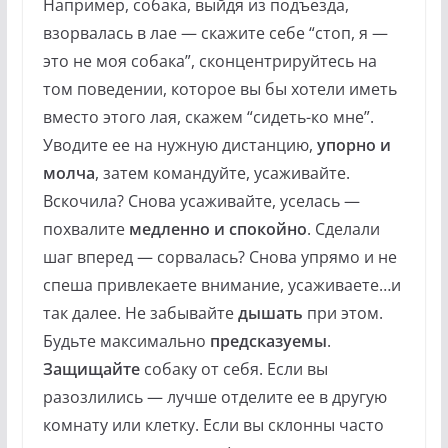
Например, собака, выйдя из подъезда,
взорвалась в лае — скажите себе “стоп, я —
это не моя собака”, сконцентрируйтесь на
том поведении, которое вы бы хотели иметь
вместо этого лая, скажем “сидеть-ко мне”.
Уводите ее на нужную дистанцию,
упорно и
молча
, затем командуйте, усаживайте.
Вскочила? Снова усаживайте, уселась —
похвалите
медленно и спокойно
. Сделали
шаг вперед — сорвалась? Снова упрямо и не
спеша привлекаете внимание, усаживаете…и
так далее. Не забывайте
дышать
при этом.
Будьте максимально
предсказуемы
.
Защищайте
собаку от себя. Если вы
разозлились — лучше отделите ее в другую
комнату или клетку. Если вы склонны часто