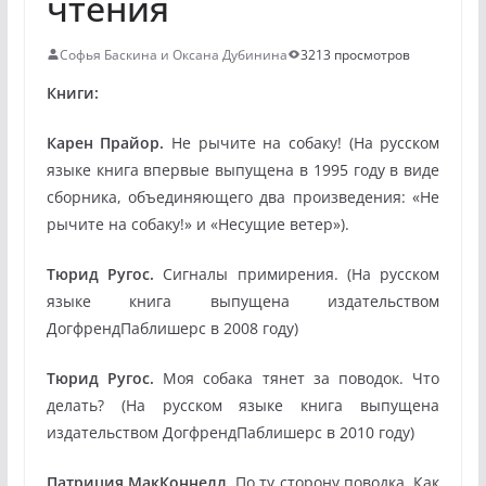
чтения
Софья Баскина и Оксана Дубинина
3213 просмотров
Книги:
Карен Прайор.
Не рычите на собаку! (На русском
языке книга впервые выпущена в 1995 году в виде
сборника, объединяющего два произведения: «Не
рычите на собаку!» и «Несущие ветер»).
Тюрид Ругос.
Сигналы примирения. (На русском
языке книга выпущена издательством
ДогфрендПаблишерс в 2008 году)
Тюрид Ругос.
Моя собака тянет за поводок. Что
делать? (На русском языке книга выпущена
издательством ДогфрендПаблишерс в 2010 году)
Патриция МакКоннелл.
По ту сторону поводка. Как