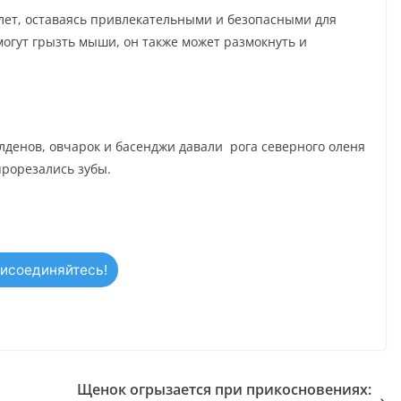
0 лет, оставаясь привлекательными и безопасными для
 могут грызть мыши, он также может размокнуть и
лденов, овчарок и басенджи давали рога северного оленя
прорезались зубы.
исоединяйтесь!
Щенок огрызается при прикосновениях: