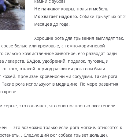
камни с зубов)
Не пачкают
ковры, полы и мебель
Их хватает надолго.
Собаки грызут их от 2
месяцев до года.
Хорошие рога для грызения выглядят так,
а срезе белые или кремовые, с темно-коричневой
 сельско-хозяйственное животное, его разводят ради
а лекарств, БАДов, удобрений, поделок, пуговиц и
т от того, в какой период развития рога они были
т кожей, пронизан кровеносными сосудами. Такие рога
. Такие рога используют в медицине. По мере развития
то крове
и серые, это означает, что они полностью окостенели.
ней — это возможно только если рога мягкие, относятся к
остенеть, . Следующий рог собака грызет дольше).