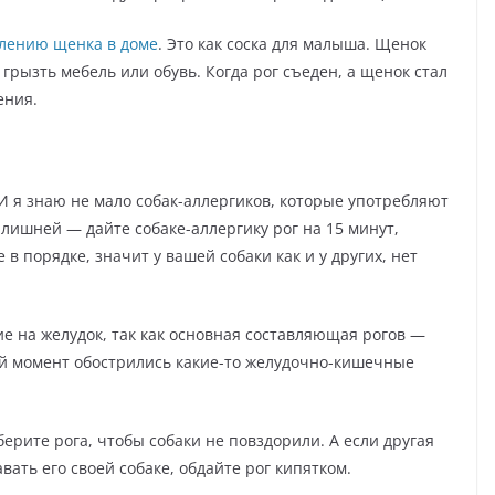
влению щенка в доме
. Это как соска для малыша. Щенок
 грызть мебель или обувь. Когда рог съеден, а щенок стал
ения.
 И я знаю не мало собак-аллергиков, которые употребляют
 лишней — дайте собаке-аллергику рог на 15 минут,
 в порядке, значит у вашей собаки как и у других, нет
е на желудок, так как основная составляющая рогов —
ный момент обострились какие-то желудочно-кишечные
уберите рога, чтобы собаки не повздорили. А если другая
вать его своей собаке, обдайте рог кипятком.