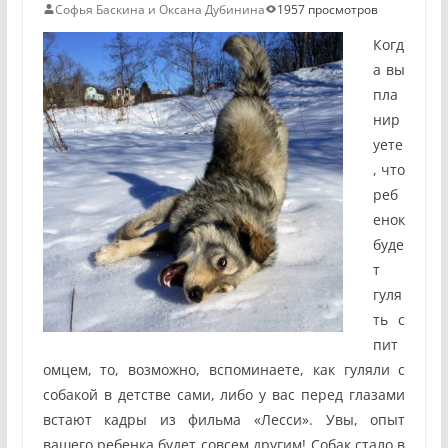
Софья Баскина и Оксана Дубинина
1957 просмотров
Когд
а вы
пла
нир
уете
, что
реб
енок
буде
т
гуля
ть с
пит
омцем, то, возможно, вспоминаете, как гуляли с
собакой в детстве сами, либо у вас перед глазами
встают кадры из фильма «Лесси». Увы, опыт
вашего ребенка будет совсем другим! Собак стало в