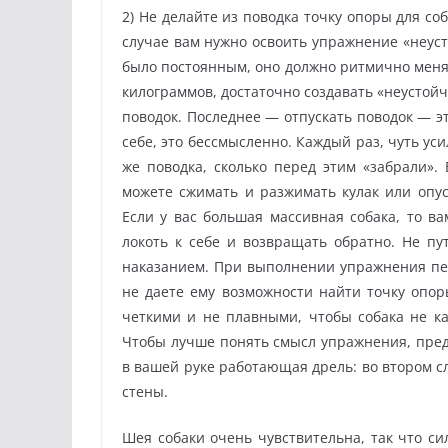
2) Не делайте из поводка точку опоры для соб
случае вам нужно освоить упражнение «неуст
было постоянным, оно должно ритмично менят
килограммов, достаточно создавать «неустойч
поводок. Последнее — отпускать поводок — э
себе, это бессмысленно. Каждый раз, чуть уси
же поводка, сколько перед этим «забрали».
можете сжимать и разжимать кулак или опуск
Если у вас большая массивная собака, то ва
локоть к себе и возвращать обратно. Не п
наказанием. При выполнении упражнения пес 
не даете ему возможности найти точку опо
четкими и не плавными, чтобы собака не кач
Чтобы лучше понять смысл упражнения, предс
в вашей руке работающая дрель: во втором с
стены.
Шея собаки очень чувствительна, так что си