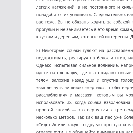
легких натяжений, а не постоянного и силь
понадобится их усиливать. Следовательно, вам
вас тоже. Вы не обязаны ходить за собакой 
прогулки и не занимаетесь в это время кома
к кустам и деревьям, которые ей интересны. 
5) Некоторые собаки гуляют на расслаблен
подпрыгивать, реагируя на белок и птиц, ил
Однако, испытывая сильное волнение, напри
идете на площадку, где пса ожидают новые 
телом, заложив назад уши и опустив голову
«выплеснуть лишнюю энергию», чтобы верну
расслабления» и массажи, которым вы мож
использовать их, когда собака взволнована 
простой способ — это вернуться к третьему
несколько метров. Так как ваш пес уже бол
«Сидеть!» или какую-то другую простую ком
отрезок пути. Не обращайте внимания на нат