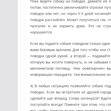
Пока ведете собаку на поводке, давайте ей 
потом, постепенно увеличивайте отрезки пут
поводок или нет, но через 3–5 дней начинайт
поводок расслаблен. Может получиться так, ч
прогулке и не кормить дома. Это не стр
нарушаются.
Если вы подаете собаке поводком только один с
вами боковым зрением. Для того чтобы она с
поводка одной рукой, а второй — подавайте 
которую вы хотите повернуть, и, не забывая
миллиметров питомцу. Чем «ювелирнее» вы
информации передаете, тем внимательнее она
4) В любых ситуациях позволяйте собаке под
поводке. Если вы встретили ее друзей-сород
сделайте шаг вперед. Снова натянулся? Ждит
поступайте всегда! Помните при этом, что со
его, чтобы донести до вас свои пожелания о т