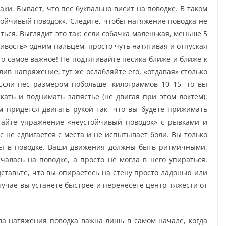
аки. Бывает, что пес буквально висит на поводке. В таком
ойчивый поводок». Следите, чтобы натяжение поводка не
ься. Выглядит это так: если собачка маленькая, меньше 5
ивость» одним пальцем, просто чуть натягивая и отпуская
то самое важное! Не подтягивайте песика ближе и ближе к
лив напряжение, тут же ослабляйте его, «отдавая» столько
 Если пес размером побольше, килограммов 10–15, то вы
ать и поднимать запястье (не двигая при этом локтем).
м придется двигать рукой так, что вы будете прижимать
утайте упражнение «неустойчивый поводок» с рывками и
не сдвигается с места и не испытывает боли. Вы только
ры в поводке. Ваши движения должны быть ритмичными,
алась на поводке, а просто не могла в него упираться.
тавьте, что вы опираетесь на стену просто ладонью или
лучае вы устанете быстрее и перенесете центр тяжести от
ла натяжения поводка важна лишь в самом начале, когда