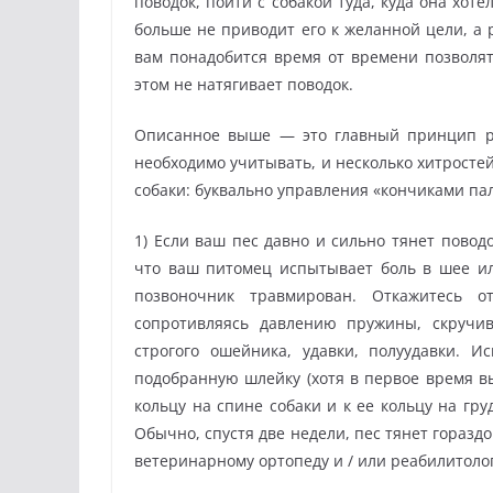
поводок, пойти с собакой туда, куда она хот
больше не приводит его к желанной цели, а 
вам понадобится время от времени позволять
этом не натягивает поводок.
Описанное выше — это главный принцип ра
необходимо учитывать, и несколько хитросте
собаки: буквально управления «кончиками па
1) Если ваш пес давно и сильно тянет повод
что ваш питомец испытывает боль в шее или
позвоночник травмирован. Откажитесь о
сопротивляясь давлению пружины, скручив
строгого ошейника, удавки, полуудавки. 
подобранную шлейку (хотя в первое время вы
кольцу на спине собаки и к ее кольцу на гр
Обычно, спустя две недели, пес тянет горазд
ветеринарному ортопеду и / или реабилитолог