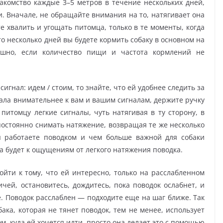
лакомство каждые 3–5 метров в течение нескольких дней,
и. Вначале, не обращайте внимания на то, натягивает она
е хвалить и угощать питомца, только в те моменты, когда
то несколько дней вы будете кормить собаку в основном на
ашно, если количество пищи и частота кормлений не
игнал: идем / стоим, то знайте, что ей удобнее следить за
тала внимательнее к вам и вашим сигналам, держите ручку
питомцу легкие сигналы, чуть натягивая в ту сторону, в
 постоянно снимать натяжение, возвращая те же несколько
 работаете поводком и чем больше важной для собаки
 будет к ощущениям от легкого натяжения поводка.
ойти к тому, что ей интересно, только на расслабленном
ичей, остановитесь, дождитесь, пока поводок ослабнет, и
е. Поводок расслаблен — подходите еще на шаг ближе. Так
бака, которая не тянет поводок, тем не менее, использует
ом, куда ей хочется идти, просто она делает это с помощью