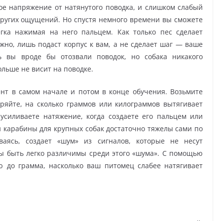
е напряжение от натянутого поводка, и слишком слабый
других ощущений. Но спустя немного времени вы сможете
гка нажимая на него пальцем. Как только пес сделает
но, лишь подаст корпус к вам, а не сделает шаг — ваше
ь вы вроде бы отозвали поводок, но собака никакого
ольше не висит на поводке.
т в самом начале и потом в конце обучения. Возьмите
ряйте, на сколько граммов или килограммов вытягивает
усиливаете натяжение, когда создаете его пальцем или
 и карабины для крупных собак достаточно тяжелы сами по
иваясь, создает «шум» из сигналов, которые не несут
 быть легко различимы среди этого «шума». С помощью
ю до грамма, насколько ваш питомец слабее натягивает