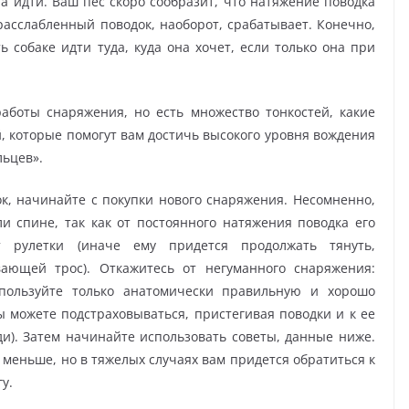
ела идти. Ваш пес скоро сообразит, что натяжение поводка
расслабленный поводок, наоборот, срабатывает. Конечно,
 собаке идти туда, куда она хочет, если только она при
боты снаряжения, но есть множество тонкостей, какие
й, которые помогут вам достичь высокого уровня вождения
льцев».
ок, начинайте с покупки нового снаряжения. Несомненно,
 спине, так как от постоянного натяжения поводка его
т рулетки (иначе ему придется продолжать тянуть,
ающей трос). Откажитесь от негуманного снаряжения:
Используйте только анатомически правильную и хорошо
 можете подстраховываться, пристегивая поводки и к ее
уди). Затем начинайте использовать советы, данные ниже.
о меньше, но в тяжелых случаях вам придется обратиться к
у.