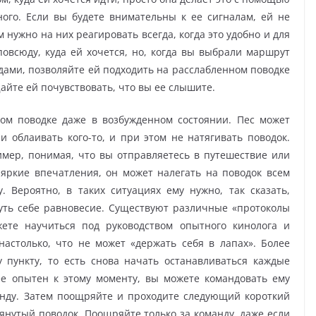
ного. Если вы будете внимательны к ее сигналам, ей не
 нужно на них реагировать всегда, когда это удобно и для
повсюду, куда ей хочется, но, когда вы выбрали маршрут
ндами, позволяйте ей подходить на расслабленном поводке
Дайте ей почувствовать, что вы ее слышите.
ном поводке даже в возбужденном состоянии. Пес может
и облаивать кого-то, и при этом не натягивать поводок.
мер, понимая, что вы отправляетесь в путешествие или
яркие впечатления, он может налегать на поводок всем
. Вероятно, в таких ситуациях ему нужно, так сказать,
ть себе равновесие. Существуют различные «протоколы
ете научиться под руководством опытного кинолога и
настолько, что не может «держать себя в лапах». Более
 пункту, то есть снова начать останавливаться каждые
ее опытен к этому моменту, вы можете командовать ему
анду. Затем поощряйте и проходите следующий короткий
янутый поводок. Поощряйте только за команду, даже если