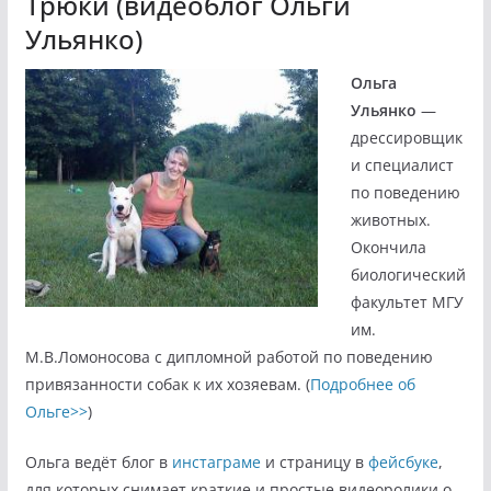
Трюки (видеоблог Ольги
Ульянко)
Ольга
Ульянко
—
дрессировщик
и специалист
по поведению
животных.
Окончила
биологический
факультет МГУ
им.
М.В.Ломоносова с дипломной работой по поведению
привязанности собак к их хозяевам. (
Подробнее об
Ольге>>
)
Ольга ведёт блог в
инстаграме
и страницу в
фейсбуке
,
для которых снимает краткие и простые видеоролики о