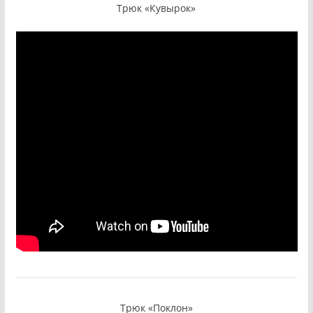
Трюк «Кувырок»
Трюк «Поклон»