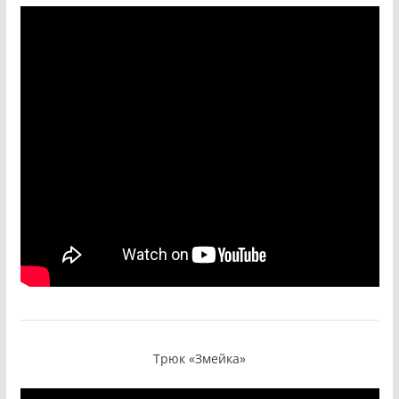
Трюк «Змейка»