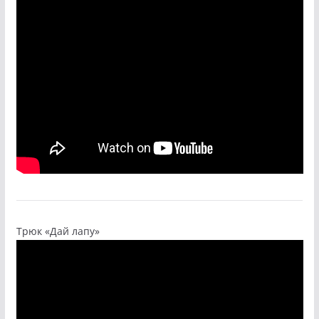
Трюк «Дай лапу»