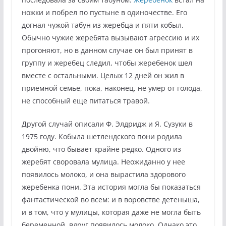
ножки и побрел по пустыне в одиночестве. Его
догнал чужой табун из жеребца и пяти кобыл.
Обычно чужие жеребята вызывают агрессию и их
прогоняют, но в данном случае он был принят в
группу и жеребец следил, чтобы жеребенок шел
вместе с остальными. Целых 12 дней он жил в
приемной семье, пока, наконец, не умер от голода,
не способный еще питаться травой.
Другой случай описали Ф. Элдридж и Я. Сузуки в
1975 году. Кобыла шетлендского пони родила
двойню, что бывает крайне редко. Одного из
жеребят своровала мулица. Неожиданно у нее
появилось молоко, и она вырастила здорового
жеребенка пони. Эта история могла бы показаться
фантастической во всем: и в воровстве детеныша,
и в том, что у мулицы, которая даже не могла быть
беременной, вдруг появилось молоко. Однако это