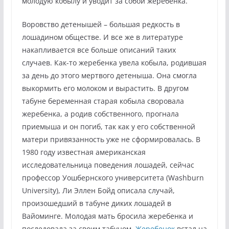
молодую кобылу и уводит за собой жеребенка.
Воровство детенышей – большая редкость в
лошадином обществе. И все же в литературе
накапливается все больше описаний таких
случаев. Как-то жеребенка увела кобыла, родившая
за день до этого мертвого детеныша. Она смогла
выкормить его молоком и вырастить. В другом
табуне беременная старая кобыла своровала
жеребенка, а родив собственного, прогнала
приемыша и он погиб, так как у его собственной
матери привязанность уже не сформировалась. В
1980 году известная американская
исследовательница поведения лошадей, сейчас
профессор Уошбернского университета (Washburn
University), Ли Эллен Бойд описала случай,
произошедший в табуне диких лошадей в
Вайоминге. Молодая мать бросила жеребенка и
последовала за своим табуном.
Жеребенок
встал на