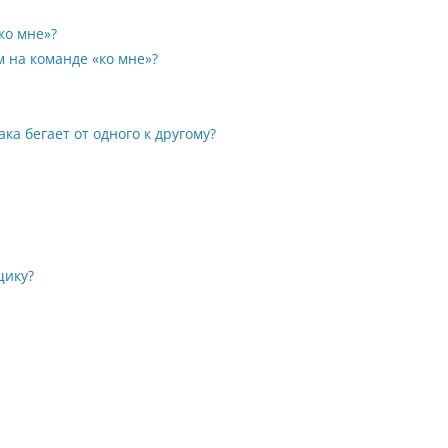
ко мне»?
м на команде «ко мне»?
ка бегает от одного к другому?
щику?