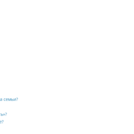
а семьи?
ь»?
е?