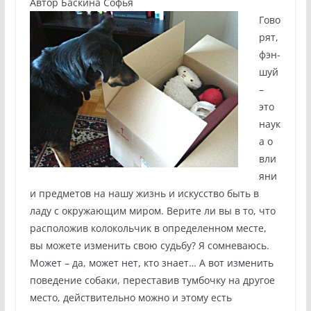
Автор Баскина Софья
Гово
рят,
фэн-
шуй
–
это
наук
а о
вли
яни
и предметов на нашу жизнь и искусство быть в
ладу с окружающим миром. Верите ли вы в то, что
расположив колокольчик в определенном месте,
вы можете изменить свою судьбу? Я сомневаюсь.
Может – да, может нет, кто знает… А вот изменить
поведение собаки, переставив тумбочку на другое
место, действительно можно и этому есть