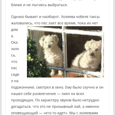
ближе и не пытаясь выбраться.
Однако бывает и наоборот. Хозяева кобеля таксы
жаловались, что пес лает все время,
пока их нет
дом
а.
Ока
зало
сь,
что
пес
сиде
л на
подоконнике, смотрел в окно. Ему было скучно и он
нашел себе развлечение — лаял на всех
проходящих. По характеру звуков было нетрудно
догадаться, что это не призывный лай, а именно
оповещающий — «кто-то идет». Мы с хозяевами