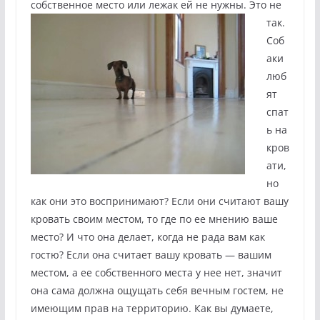
собственное место или лежак ей не нужны. Это
не
так.
Соб
аки
люб
ят
спат
ь на
кров
ати,
но
как они это воспринимают? Если они считают вашу
кровать своим местом, то где по ее мнению ваше
место? И что она делает, когда не рада вам как
гостю? Если она считает вашу кровать — вашим
местом, а ее собственного места у нее нет, значит
она сама должна ощущать себя вечным гостем, не
имеющим прав на территорию. Как вы думаете,