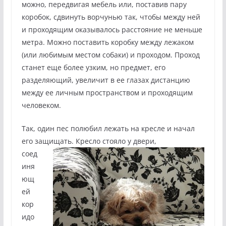
можно, передвигая мебель или, поставив пару
коробок, сдвинуть ворчунью так, чтобы между ней
и проходящим оказывалось расстояние не меньше
метра. Можно поставить коробку между лежаком
(или любимым местом собаки) и проходом. Проход
станет еще более узким, но предмет, его
разделяющий, увеличит в ее глазах дистанцию
между ее личным пространством и проходящим
человеком.
Так, один пес полюбил лежать на кресле и начал
его защищать. Кресло стояло у
двери,
соед
иня
ющ
ей
кор
идо