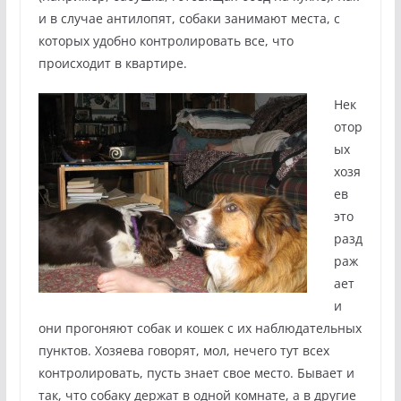
и в случае антилопят, собаки занимают места, с
которых удобно контролировать все, что
происходит в квартире.
Нек
отор
ых
хозя
ев
это
разд
раж
ает
и
они прогоняют собак и кошек с их наблюдательных
пунктов. Хозяева говорят, мол, нечего тут всех
контролировать, пусть знает свое место. Бывает и
так, что собаку держат в одной комнате, а в другие