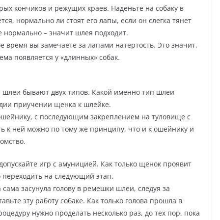
трых кончиков и режущих краев. Наденьте на собаку в
ся, нормально ли стоят его лапы, если он слегка тянет
е нормально – значит шлея подходит.
ое время вы замечаете за лапами натертость. Это значит,
ема появляется у «длинных» собак.
 шлеи бывают двух типов. Какой именно тип шлеи
адии приучении щенка к шлейке.
 ошейнику, с последующим закреплением на туловище с
ь к ней можно по тому же принципу, что и к ошейнику и
омство.
 допускайте игр с амуницией. Как только щенок проявит
о переходить на следующий этап.
 сама засунула голову в ремешки шлеи, следуя за
авьте эту работу собаке. Как только голова прошла в
оцедуру нужно проделать несколько раз, до тех пор, пока