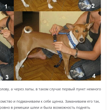
олову, а через лапы, в таком случае первый пункт немного
омство и подманиваем к себе щенка. Заманиваем его так,
ровно в ремешки шлеи и была возможность поднять