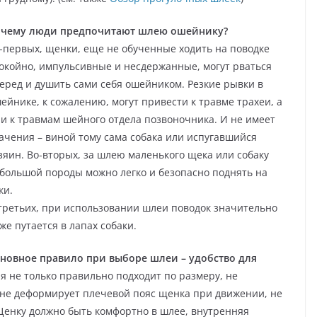
чему люди предпочитают шлею ошейнику?
-первых, щенки, еще не обученные ходить на поводке
окойно, импульсивные и несдержанные, могут рваться
еред и душить сами себя ошейником. Резкие рывки в
ейнике, к сожалению, могут привести к травме трахеи, а
 и к травмам шейного отдела позвоночника. И не имеет
ачения – виной тому сама собака или испугавшийся
зяин. Во-вторых, за шлею маленького щека или собаку
большой породы можно легко и безопасно поднять на
ки.
третьих, при использовании шлеи поводок значительно
же путается в лапах собаки.
новное правило при выборе шлеи – удобство для
 не только правильно подходит по размеру, не
я не деформирует плечевой пояс щенка при движении, не
Щенку должно быть комфортно в шлее, внутренняя