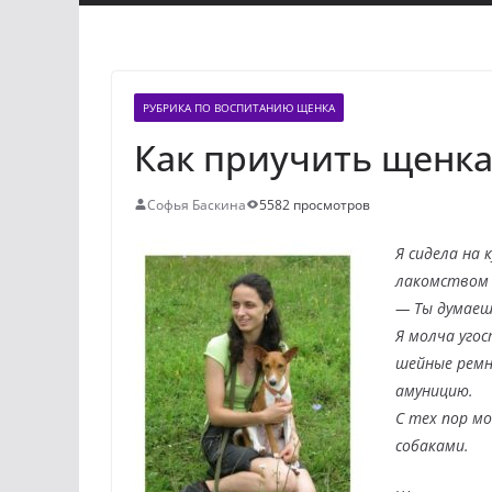
РУБРИКА ПО ВОСПИТАНИЮ ЩЕНКА
Как приучить щенка
Софья Баскина
5582 просмотров
Я сидела на 
лакомством 
— Ты думаеш
Я молча угос
шейные ремни
амуницию.
С тех пор мо
собаками.