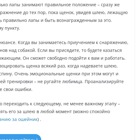
олько лапы занимают правильное положение – сразу же
пражнение до тех пор, пока щенок, увидев шлею, лежащую
ить правильно лапы и быть вознагражденным за это.
у пункту.
нюансе. Когда вы занимаетесь приучением к снаряжению,
нов над собакой. Если вы присядите, то будете казаться
ожающим. Он сможет свободно подойти к вам и работать.
овоцировать щенка всякий раз, когда надеваете шлею,
спину. Очень эмоциональные щенки при этом могут и
ашей тренировки – не ругайте любимца. Проанализируйте
те свои ошибки.
о переходить к следующему, не менее важному этапу –
зять его за шлею в любой момент (можно спокойно
танию за ошейник
) .