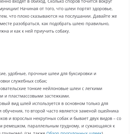
енно входят в обиход. Сколько споров точится вокруг
амуниции! Начиная от того, что шлеи портят здоровье,
тем, что плохо сказываются на послушании. Давайте же
месте разобраться, как подобрать шлею правильно,
жна и как к ней приучить собаку.
кие, удобные, прочные шлеи для буксировки и
овки служебных собак;
зовательские тонкие нейлоновые шлеи с легкими
и и пластмассовыми застежками.
рвый вид шлей используется в основном только для
и обучения, то второй часто является заменой ошейника
ков и взрослых некрупных собак и бывает двух видов – со
м ремешком, параллельным грудному, и сужающаяся к
грудному). (см. также
Обзор прогулочных шлеек
)