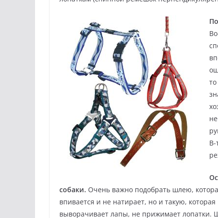
По
Во
сп
вп
ош
то
зн
хо
не
ру
В-
ре
Ос
собаки.
Очень важно подобрать шлею, которая
впивается и не натирает, но и такую, котора
выворачивает лапы, не прижимает лопатки. 