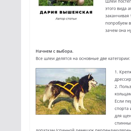
Шлеи постеп
этого вида 
заканчивая 
попробуем в
зачем она ну
Начнем с выбора.
Все шлеи делятся на основные две категории:
1. Креп
дрессир
2. Поль
кольцам
Если пе
спорта 
для щен
спинны
лопаткам (спинной ремешок перпендикулярен 