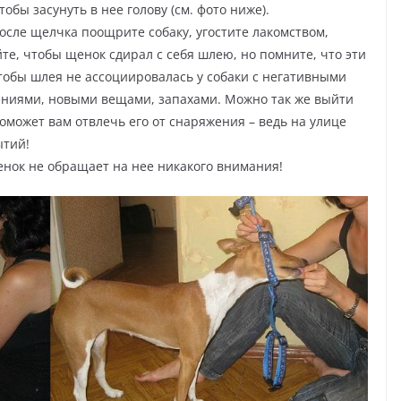
обы засунуть в нее голову (см. фото ниже).
осле щелчка поощрите собаку, угостите лакомством,
йте, чтобы щенок сдирал с себя шлею, но помните, что эти
обы шлея не ассоциировалась у собаки с негативными
ениями, новыми вещами, запахами. Можно так же выйти
поможет вам отвлечь его от снаряжения – ведь на улице
ытий!
енок не обращает на нее никакого внимания!