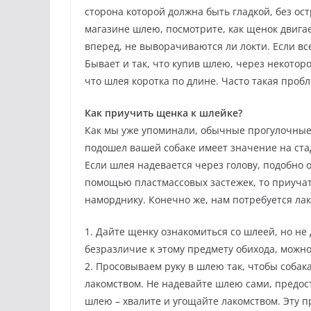
сторона которой должна быть гладкой, без ос
магазине шлею, посмотрите, как щенок двигает
вперед, не выворачиваются ли локти. Если вс
Бывает и так, что купив шлею, через некотор
что шлея коротка по длине. Часто такая пробл
Как приучить щенка к шлейке?
Как мы уже упоминали, обычные прогулочные
подошел вашей собаке имеет значение на ст
Если шлея надевается через голову, подобно
помощью пластмассовых застежек, то приучат
наморднику. Конечно же, нам потребуется лак
1. Дайте щенку ознакомиться со шлеей, но не
безразличие к этому предмету обихода, можн
2. Просовываем руку в шлею так, чтобы собака
лакомством. Не надевайте шлею сами, предост
шлею – хвалите и угощайте лакомством. Эту пр