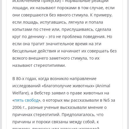
исключением прикуски) – нормальные реакции
лошади, их называют пороками в том случае, если
они совершаются без явного стимула. К примеру,
если лошадь, испугавшись, лягнула и попала
копытами по стене или, прислушиваясь, сделала
круг по деннику – это не проблема поведения. Но
если она тратит значительное время на эти
бесцельные действия и начинает их совершать без
всякого внешнего заметного стимула, то их
называют стереотипиями.
В 80-х годах, когда возникло направление
исследований «благополучие животных» (Animal
Welfare), а Вебстер заявил о праве животных на
«
пять свобод
», о которых мы рассказывали в №5 за
2006 г., разные ученые высказывали мнение о
причинах стереотипий. Предполагалось, что
причины и пороки связаны между собой, к
примеру, прикуска или жевание изгородей