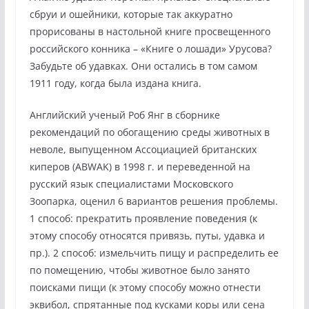
сбруи и ошейники, которые так аккуратно
прорисованы в настольной книге просвещенного
российского конника – «Книге о лошади» Урусова?
Забудьте об удавках. Они остались в том самом
1911 году, когда была издана книга.
Английский ученый Роб Янг в сборнике
рекомендаций по обогащению среды животных в
неволе, выпущенном Ассоциацией британских
киперов (ABWAK) в 1998 г. и переведенной на
русский язык специалистами Московского
Зоопарка, оценил 6 вариантов решения проблемы.
1 способ: прекратить проявление поведения (к
этому способу относятся привязь, путы, удавка и
пр.). 2 способ: измельчить пищу и распределить ее
по помещению, чтобы животное было занято
поисками пищи (к этому способу можно отнести
эквибол, спрятанные под кусками коры или сена