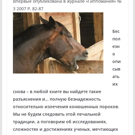
Впервые опубликована в журнале «Гиппомания» №
3 2007 Р. 82-87
Бес
пол
езн
о
опи
сыв
ать
их
снова – в любой книге вы найдете такие
разъяснения и… полную безнадежность
относительно излечения конюшенных пороков.
Мы не будем следовать этой печальной
традиции, а поговорим об исследованиях,
сложностях и достижениях ученых, мечтающих