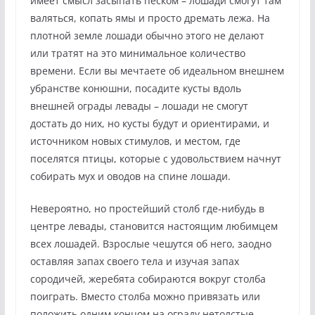
имеет смысл засыпать песком – лошади смогут там
валяться, копать ямы и просто дремать лежа. На
плотной земле лошади обычно этого не делают
или тратят на это минимальное количество
времени. Если вы мечтаете об идеальном внешнем
убранстве конюшни, посадите кусты вдоль
внешней ограды левады – лошади не смогут
достать до них, но кусты будут и ориентирами, и
источником новых стимулов, и местом, где
поселятся птицы, которые с удовольствием начнут
собирать мух и оводов на спине лошади.
Невероятно, но простейший столб где-нибудь в
центре левады, становится настоящим любимцем
всех лошадей. Взрослые чешутся об него, заодно
оставляя запах своего тела и изучая запах
сородичей, жеребята собираются вокруг столба
поиграть. Вместо столба можно привязать или
положить одним концом на ограду нетолстые