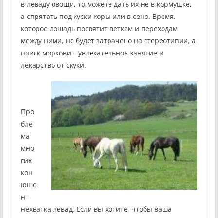
в леваду овощи, то можете дать их не в кормушке,
а спрятать под куски коры или в сено. Время,
которое лошадь посвятит веткам и переходам
между ними, не будет затрачено на стереотипии, а
поиск моркови – увлекательное занятие и
лекарство от скуки.
Про
бле
ма
мно
гих
кон
юше
н –
нехватка левад. Если вы хотите, чтобы ваша