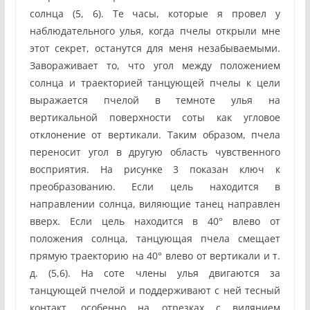
солнца (5, 6). Те часы, которые я провел у
наблюдательного улья, когда пчелы открыли мне
этот секрет, останутся для меня незабываемыми.
Завораживает то, что угол между положением
солнца и траекторией танцующей пчелы к цели
выражается пчелой в темноте улья на
вертикальной поверхности соты как угловое
отклонение от вертикали. Таким образом, пчела
переносит угол в другую область чувственного
восприятия. На рисунке 3 показан ключ к
преобразованию. Если цель находится в
направлении солнца, виляющие танец направлен
вверх. Если цель находится в 40° влево от
положения солнца, танцующая пчела смещает
прямую траекторию на 40° влево от вертикали и т.
д. (5,6). На соте члены улья двигаются за
танцующей пчелой и поддерживают с ней тесный
контакт, особенно на отрезках с вилянием