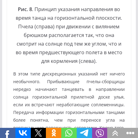
Рис. 8
. Принцип указания направления во
время танца на горизонтальной плоскости.
Пчела (справа) при движении с вилянием
брюшком располагается так, что она
смотрит на солнце под тем же углом, что и
во время предшествующего полета в место
для кормления (слева).
В этом типе дискреционных указаний нет ничего
необычного. Прибывающие пчелы-сборщицы
нередко начинают танцевать в направлении
солнца горизонтальной прилетной доске улья,
если их встречают неработающие соплеменницы.
Передача информации горизонтальными танцами
более понятна, чем при переносе угла на
вертикальную поверхность соторамки. Кроме того,
у нас, по-видимому, имеется исходный,