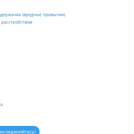
одержания (вредные привычки)
 расстройством
ка
исоединяйтесь!